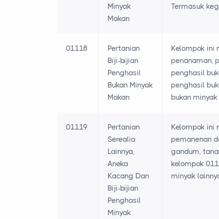
Minyak
Termasuk kegi
Makan
01118
Pertanian
Kelompok ini 
Biji-bijian
penanaman, pe
Penghasil
penghasil buka
Bukan Minyak
penghasil buk
Makan
bukan minyak
01119
Pertanian
Kelompok ini 
Serealia
pemanenan dan
Lainnya,
gandum, tanam
Aneka
kelompok 0111
Kacang Dan
minyak lainny
Biji-bijian
Penghasil
Minyak