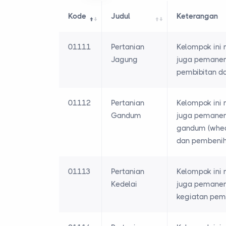
Kode
Judul
Keterangan
01111
Pertanian
Kelompok ini 
Jagung
juga pemanena
pembibitan d
01112
Pertanian
Kelompok ini
Gandum
juga pemanena
gandum (wheat
dan pembeni
01113
Pertanian
Kelompok ini 
Kedelai
juga pemanena
kegiatan pem