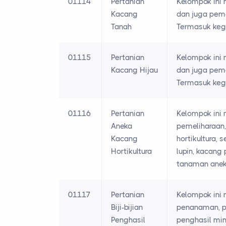
01114
Pertanian
Kelompok ini 
Kacang
dan juga pema
Tanah
Termasuk keg
01115
Pertanian
Kelompok ini 
Kacang Hijau
dan juga pema
Termasuk keg
01116
Pertanian
Kelompok ini 
Aneka
pemeliharaan
Kacang
hortikultura, 
Hortikultura
lupin, kacang
tanaman aneka
01117
Pertanian
Kelompok ini 
Biji-bijian
penanaman, pe
Penghasil
penghasil min