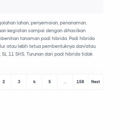
ngolahan lahan, penyemaian, penanaman,
uan kegiatan sampai dengan dihasilkan
enihan tanaman padi hibrida. Padi hibrida
alur atau lebih tetua pembentuknya dan/atau
SL 11 SHS. Turunan dari padi hibrida tidak
2
3
4
5
…
158
Next