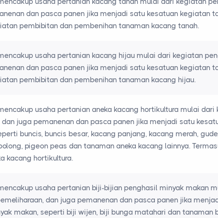
mencakup usaha pertanian kacang tanah mulai dari kegiatan pe
nenan dan pasca panen jika menjadi satu kesatuan kegiatan t
iatan pembibitan dan pembenihan tanaman kacang tanah.
mencakup usaha pertanian kacang hijau mulai dari kegiatan pe
nenan dan pasca panen jika menjadi satu kesatuan kegiatan ta
iatan pembibitan dan pembenihan tanaman kacang hijau.
mencakup usaha pertanian aneka kacang hortikultura mulai dari
, dan juga pemanenan dan pasca panen jika menjadi satu kesa
seperti buncis, buncis besar, kacang panjang, kacang merah, gude, k
 polong, pigeon peas dan tanaman aneka kacang lainnya. Term
 kacang hortikultura.
mencakup usaha pertanian biji-bijian penghasil minyak makan mu
meliharaan, dan juga pemanenan dan pasca panen jika menjadi 
yak makan, seperti biji wijen, biji bunga matahari dan tanaman b