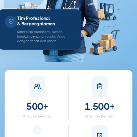
Tim Profesional
& Berpengalaman
Kami siap membantu setiap
langkah perizinan usaha Anda
dengan tepat dan aman.
500+
1.500+
Klien Terpercaya
Perizinan Berhasil