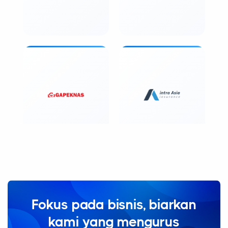
Fokus pada bisnis, biarkan
kami yang mengurus
legalitasnya