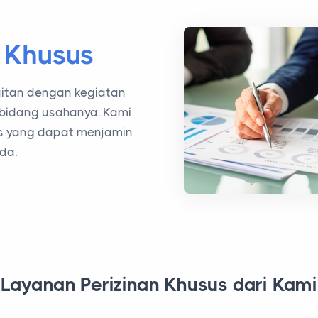
a Khusus
kaitan dengan kegiatan
bidang usahanya. Kami
s yang dapat menjamin
da.
Layanan Perizinan Khusus dari Kami