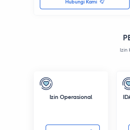
Hubungi Kami
P
Izin
Izin Operasional
ID