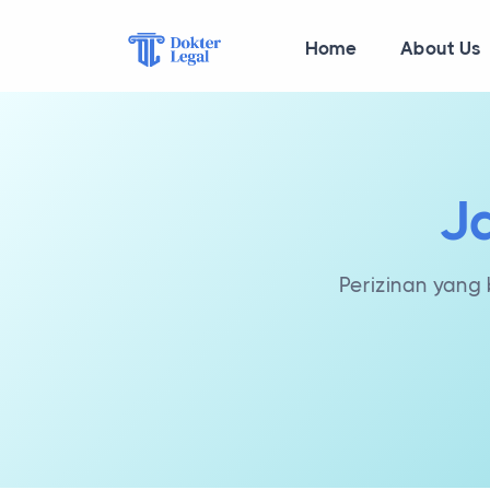
Home
About Us
J
Perizinan yang