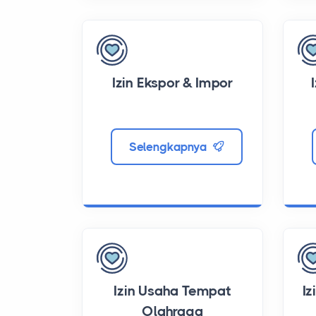
Izin Ekspor & Impor
Selengkapnya
Izin Usaha Tempat
Iz
Olahraga