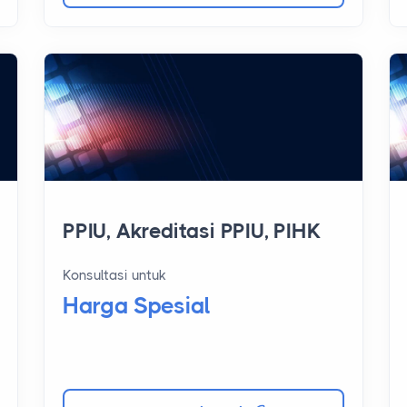
PPIU, Akreditasi PPIU, PIHK
Konsultasi untuk
Harga Spesial