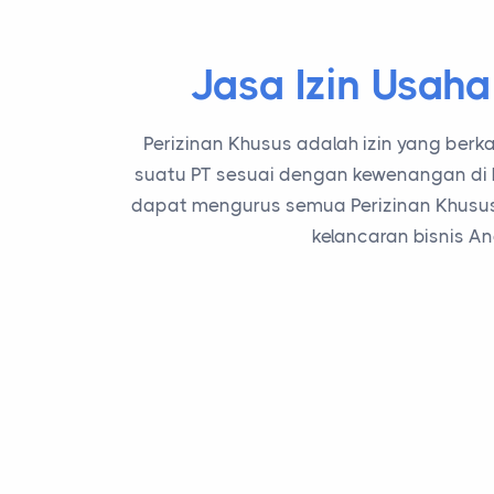
Jasa Izin Usah
Perizinan Khusus adalah izin yang ber
suatu PT sesuai dengan kewenangan di 
dapat mengurus semua Perizinan Khusu
kelancaran bisnis An