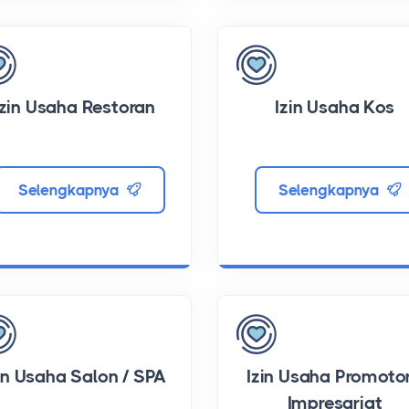
Izin Usaha Restoran
Izin Usaha Kos
Selengkapnya
Selengkapnya
in Usaha Salon / SPA
Izin Usaha Promotor
Impresariat