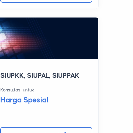
SIUPKK, SIUPAL, SIUPPAK
Konsultasi untuk
Harga Spesial