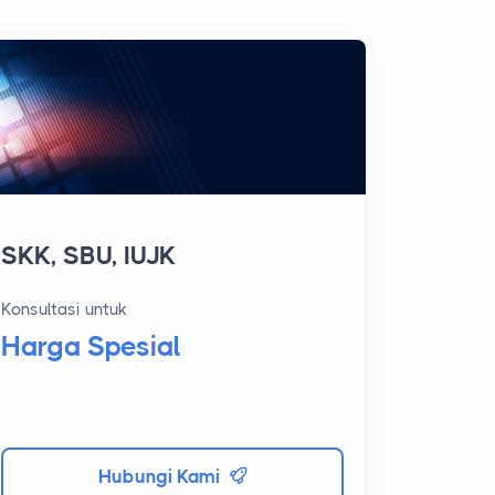
SKK, SBU, IUJK
Konsultasi untuk
Harga Spesial
Hubungi Kami