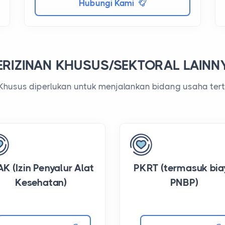
Hubungi Kami
ERIZINAN KHUSUS/SEKTORAL LAINN
 Khusus diperlukan untuk menjalankan bidang usaha ter
AK (Izin Penyalur Alat
PKRT (termasuk bia
Kesehatan)
PNBP)