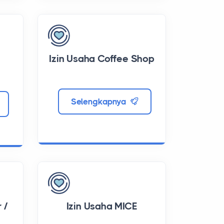
Izin Usaha Coffee Shop
Selengkapnya
 /
Izin Usaha MICE