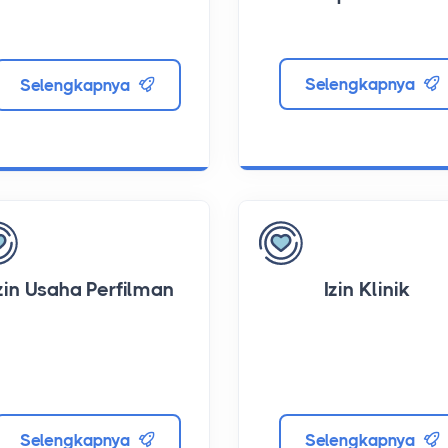
Selengkapnya
Selengkapnya
zin Usaha Perfilman
Izin Klinik
Selengkapnya
Selengkapnya