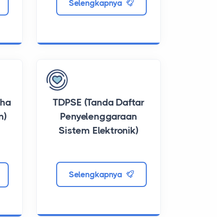
Selengkapnya
aha
TDPSE (Tanda Daftar
n)
Penyelenggaraan
Sistem Elektronik)
Selengkapnya