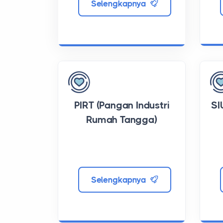
Selengkapnya
PIRT (Pangan Industri
SI
Rumah Tangga)
Selengkapnya