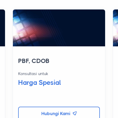
PBF, CDOB
Konsultasi untuk
Harga Spesial
Hubungi Kami