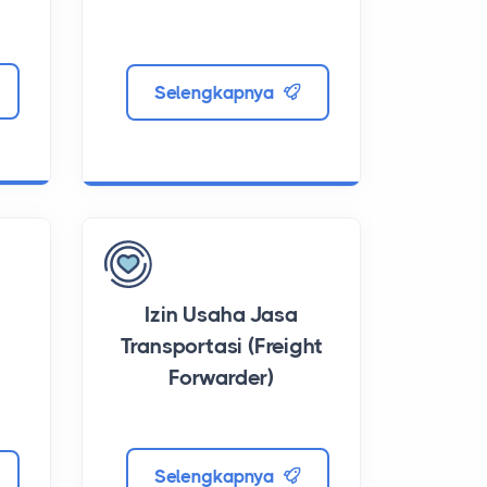
Selengkapnya
Izin Usaha Jasa
Transportasi (Freight
Forwarder)
Selengkapnya