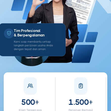
Tim Profesional
& Berpengalaman
Kami siap membantu setiap
langkah perizinan usaha Anda
dengan tepat dan aman.
500+
1.500+
Klien Terpercaya
Perizinan Berhasil