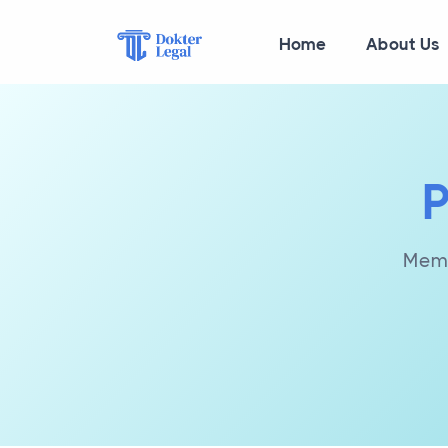
Home
About Us
P
Memb