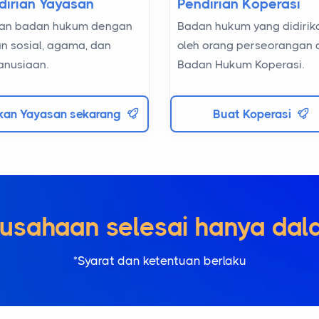
dirian Yayasan
Pendirian Koperasi
kan badan hukum dengan
Badan hukum yang didirik
an sosial, agama, dan
oleh orang perseorangan 
nusiaan.
Badan Hukum Koperasi.
ikan Yayasan sekarang
Buat Koperasi
an Perusahaan selesai han
*Syarat dan ketentuan berlaku