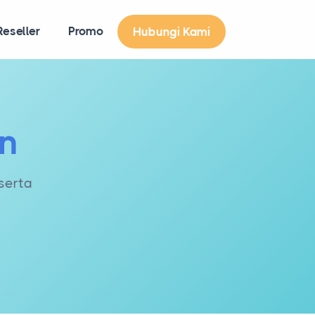
eseller
Promo
Hubungi Kami
an
serta