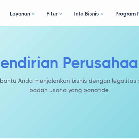
Layanan
Fitur
Info Bisnis
Program R
endirian Perusaha
antu Anda menjalankan bisnis dengan legalitas 
badan usaha yang bonafide.