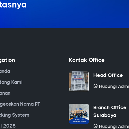
itasnya
gation
Kontak Office
anda
Head Office
tang Kami
Hubungi Adm
anan
gecekan Nama PT
Branch Office
cking System
Surabaya
I 2025
Hubungi Adm