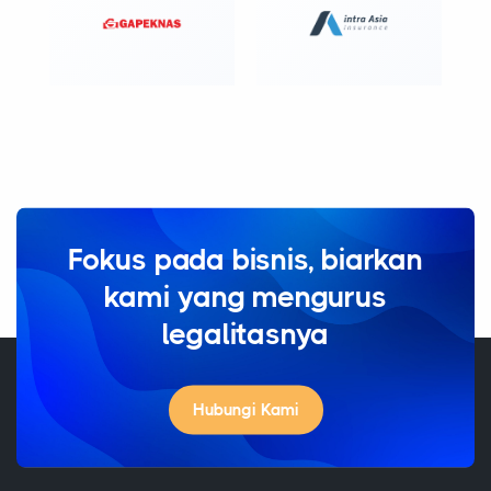
Fokus pada bisnis, biarkan
kami yang mengurus
legalitasnya
Hubungi Kami