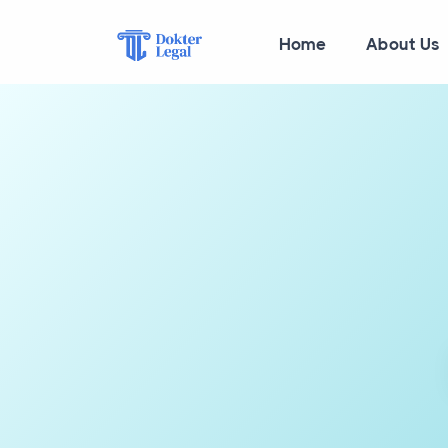
Home
About Us