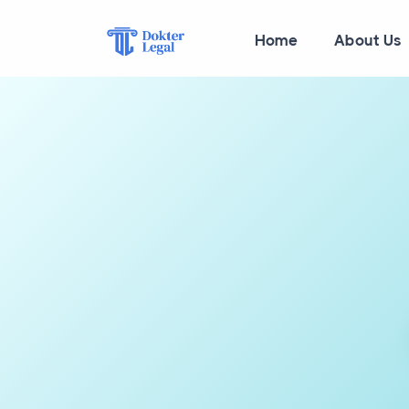
Home
About Us