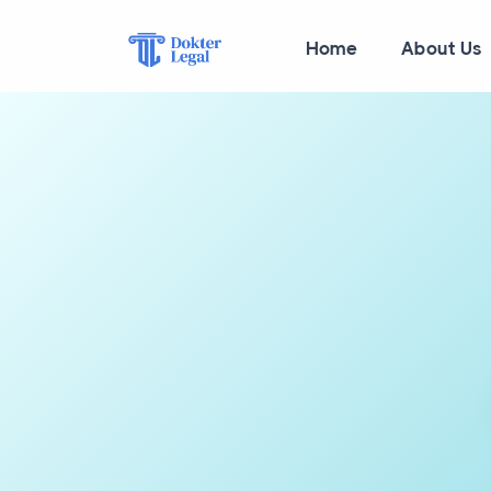
Home
About Us