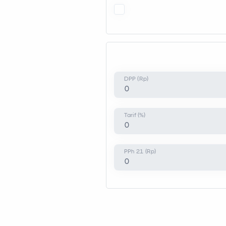
DPP (Rp)
Tarif (%)
PPh 21 (Rp)