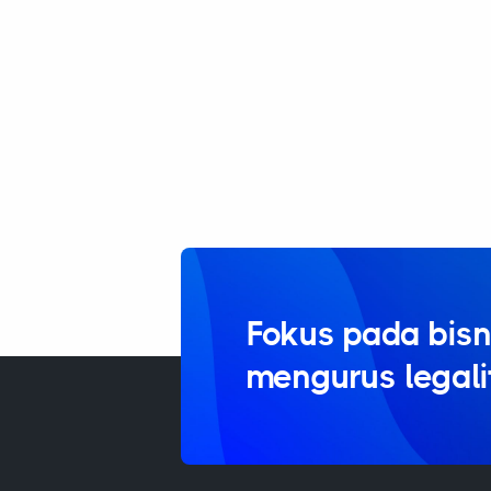
Fokus pada bisn
mengurus legal