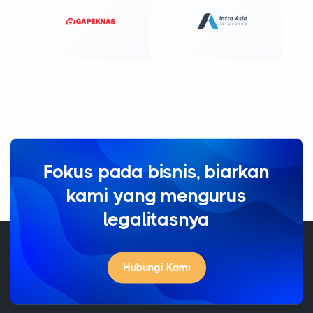
Fokus pada bisnis, biarkan
kami yang mengurus
legalitasnya
Hubungi Kami