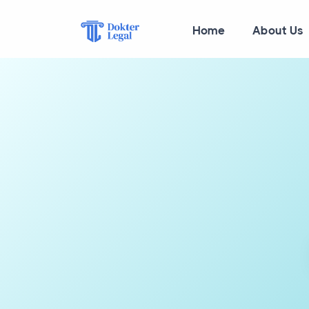
Home
About Us