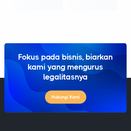
Fokus pada bisnis, biarkan
kami yang mengurus
legalitasnya
Hubungi Kami