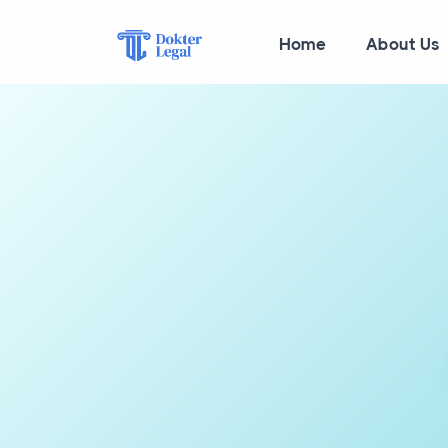
Home
About Us